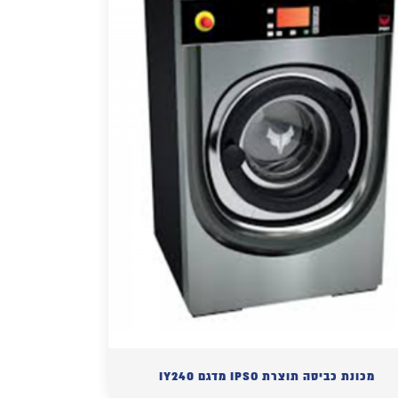
מכונת כביסה תוצרת IPSO מדגם IY240